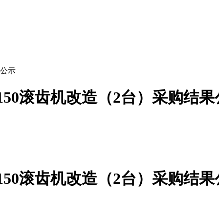
果公示
150滚齿机改造（2台）采购结果
150滚齿机改造（2台）采购结果