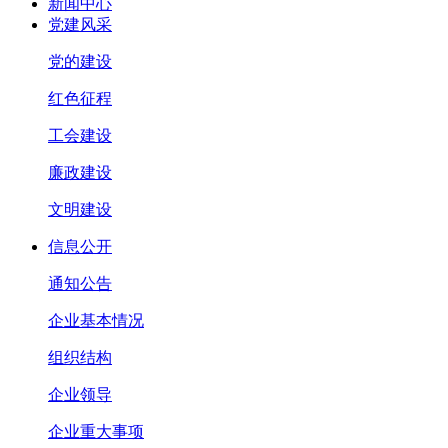
新闻中心
党建风采
党的建设
红色征程
工会建设
廉政建设
文明建设
信息公开
通知公告
企业基本情况
组织结构
企业领导
企业重大事项