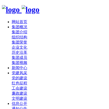
网站首页
集团概况
集团介绍
组织结构
集团荣誉
企业文化
历史沿革
集团成员
集团视频
新闻中心
党建风采
党的建设
红色征程
工会建设
廉政建设
文明建设
信息公开
通知公告