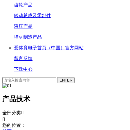
齿轮产品
转动总成及零部件
液压产品
增材制造产品
爱体育电子首页（中国）官方网站
留言反馈
下载中心
产品技术
全部分类


您的位置：