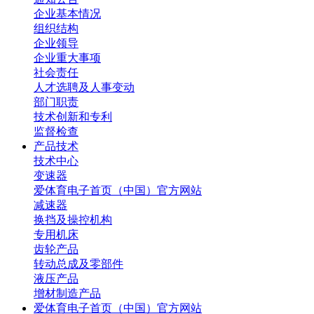
企业基本情况
组织结构
企业领导
企业重大事项
社会责任
人才选聘及人事变动
部门职责
技术创新和专利
监督检查
产品技术
技术中心
变速器
爱体育电子首页（中国）官方网站
减速器
换挡及操控机构
专用机床
齿轮产品
转动总成及零部件
液压产品
增材制造产品
爱体育电子首页（中国）官方网站