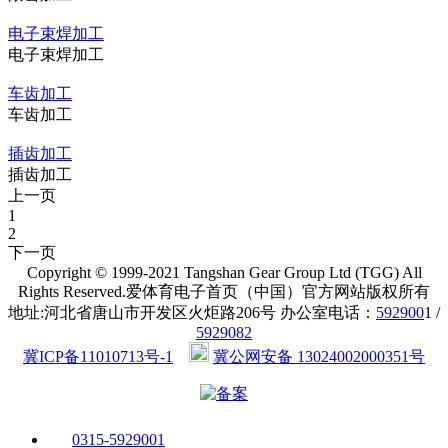
电子束焊加工
电子束焊加工
车齿加工
车齿加工
插齿加工
插齿加工
上一页
1
2
下一页
Copyright © 1999-2021 Tangshan Gear Group Ltd (TGG) All
Rights Reserved.爱体育电子首页（中国）官方网站版权所有
地址:河北省唐山市开发区火炬路206号 办公室电话：
592900
1 /
5929082
冀ICP备11010713号-1
冀公网安备 13024002000351号
0315-5929001