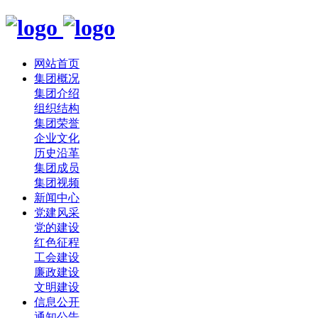
网站首页
集团概况
集团介绍
组织结构
集团荣誉
企业文化
历史沿革
集团成员
集团视频
新闻中心
党建风采
党的建设
红色征程
工会建设
廉政建设
文明建设
信息公开
通知公告