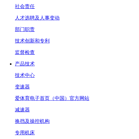
社会责任
人才选聘及人事变动
部门职责
技术创新和专利
监督检查
产品技术
技术中心
变速器
爱体育电子首页（中国）官方网站
减速器
换挡及操控机构
专用机床