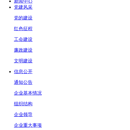
新闻中心
党建风采
党的建设
红色征程
工会建设
廉政建设
文明建设
信息公开
通知公告
企业基本情况
组织结构
企业领导
企业重大事项