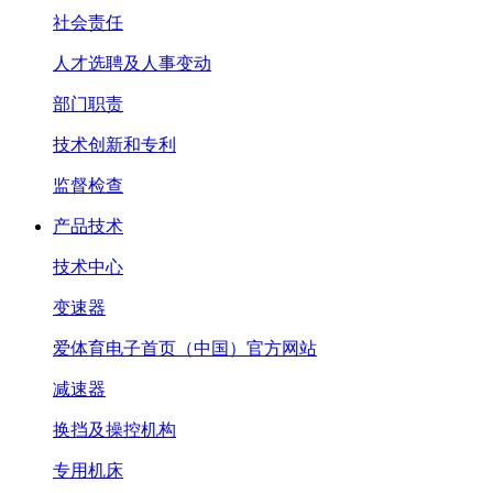
社会责任
人才选聘及人事变动
部门职责
技术创新和专利
监督检查
产品技术
技术中心
变速器
爱体育电子首页（中国）官方网站
减速器
换挡及操控机构
专用机床