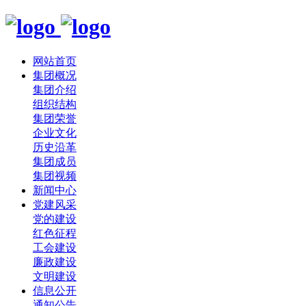
网站首页
集团概况
集团介绍
组织结构
集团荣誉
企业文化
历史沿革
集团成员
集团视频
新闻中心
党建风采
党的建设
红色征程
工会建设
廉政建设
文明建设
信息公开
通知公告