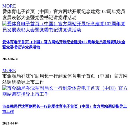
MORE
爱体育电子首页（中国）官方网站开展纪念建党102周年党员
发展表彰大会暨党委书记讲党课活动
爱体育电子首页（中国）官方网站开展纪念建党102周年党员发展表彰大会
暨党委书记讲党课活动
2023-06-30
MORE
市金融局乔沈军副局长一行到爱体育电子首页（中国）官方网
站调研指导上市工作
市金融局乔沈军副局长一行到爱体育电子首页（中国）官方网站调研指导上
市工作
2023-04-04