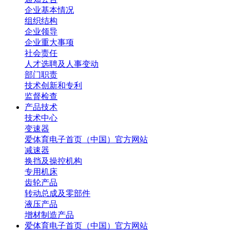
企业基本情况
组织结构
企业领导
企业重大事项
社会责任
人才选聘及人事变动
部门职责
技术创新和专利
监督检查
产品技术
技术中心
变速器
爱体育电子首页（中国）官方网站
减速器
换挡及操控机构
专用机床
齿轮产品
转动总成及零部件
液压产品
增材制造产品
爱体育电子首页（中国）官方网站