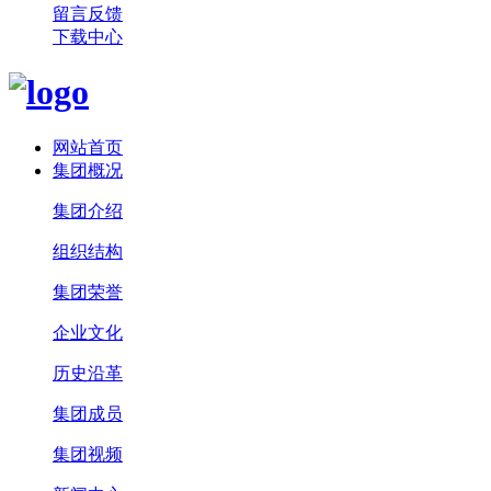
留言反馈
下载中心
网站首页
集团概况
集团介绍
组织结构
集团荣誉
企业文化
历史沿革
集团成员
集团视频