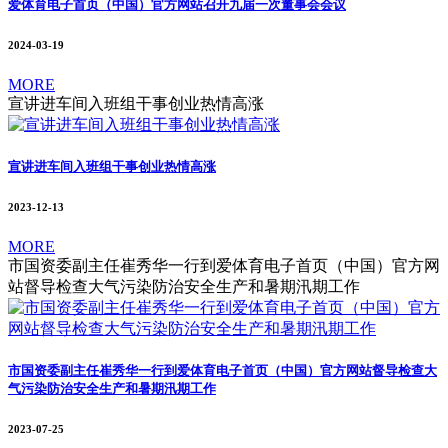
爱体育电子首页（中国）官方网站召开九届一次董事会会议
2024-03-19
MORE
宣讲进车间入班组干事创业热情高涨
宣讲进车间入班组干事创业热情高涨
2023-12-13
MORE
市国资委副主任崔秀华一行到爱体育电子首页（中国）官方网
站督导检查大气污染防治安全生产和暑期汛期工作
市国资委副主任崔秀华一行到爱体育电子首页（中国）官方网站督导检查大
气污染防治安全生产和暑期汛期工作
2023-07-25