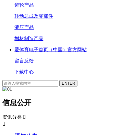
齿轮产品
转动总成及零部件
液压产品
增材制造产品
爱体育电子首页（中国）官方网站
留言反馈
下载中心
信息公开
资讯分类

