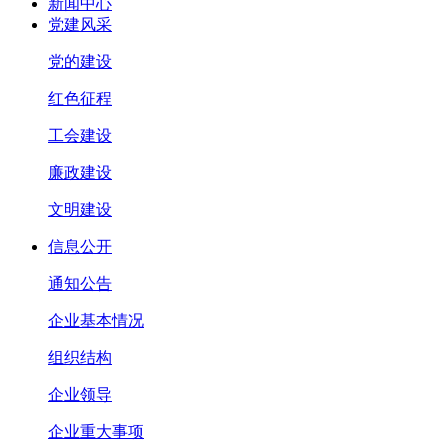
新闻中心
党建风采
党的建设
红色征程
工会建设
廉政建设
文明建设
信息公开
通知公告
企业基本情况
组织结构
企业领导
企业重大事项