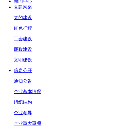
新闻中心
党建风采
党的建设
红色征程
工会建设
廉政建设
文明建设
信息公开
通知公告
企业基本情况
组织结构
企业领导
企业重大事项