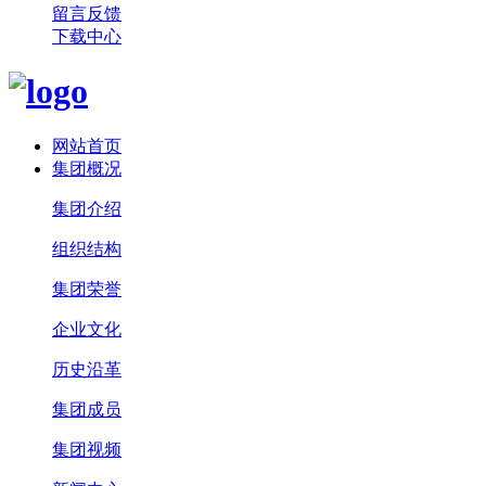
留言反馈
下载中心
网站首页
集团概况
集团介绍
组织结构
集团荣誉
企业文化
历史沿革
集团成员
集团视频