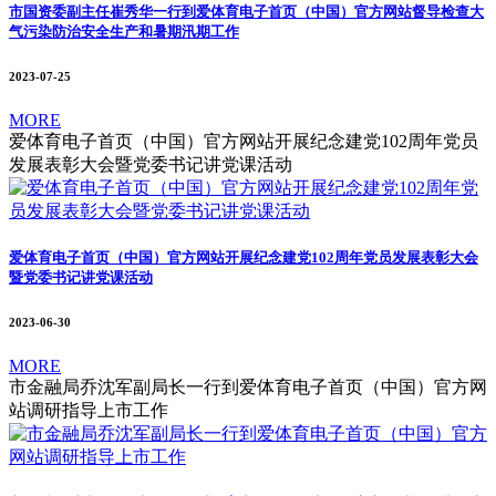
市国资委副主任崔秀华一行到爱体育电子首页（中国）官方网站督导检查大
气污染防治安全生产和暑期汛期工作
2023-07-25
MORE
爱体育电子首页（中国）官方网站开展纪念建党102周年党员
发展表彰大会暨党委书记讲党课活动
爱体育电子首页（中国）官方网站开展纪念建党102周年党员发展表彰大会
暨党委书记讲党课活动
2023-06-30
MORE
市金融局乔沈军副局长一行到爱体育电子首页（中国）官方网
站调研指导上市工作