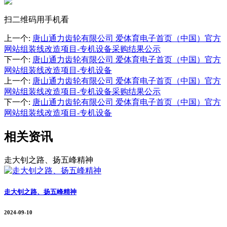
扫二维码用手机看
上一个
:
唐山通力齿轮有限公司 爱体育电子首页（中国）官方
网站组装线改造项目-专机设备采购结果公示
下一个
:
唐山通力齿轮有限公司 爱体育电子首页（中国）官方
网站组装线改造项目-专机设备
上一个
:
唐山通力齿轮有限公司 爱体育电子首页（中国）官方
网站组装线改造项目-专机设备采购结果公示
下一个
:
唐山通力齿轮有限公司 爱体育电子首页（中国）官方
网站组装线改造项目-专机设备
相关资讯
走大钊之路、扬五峰精神
走大钊之路、扬五峰精神
2024-09-10