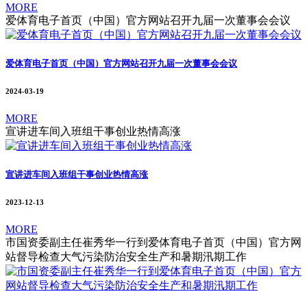
MORE
爱体育电子首页（中国）官方网站召开九届一次董事会会议
爱体育电子首页（中国）官方网站召开九届一次董事会会议
2024-03-19
MORE
宣讲进车间入班组干事创业热情高涨
宣讲进车间入班组干事创业热情高涨
2023-12-13
MORE
市国资委副主任崔秀华一行到爱体育电子首页（中国）官方网
站督导检查大气污染防治安全生产和暑期汛期工作