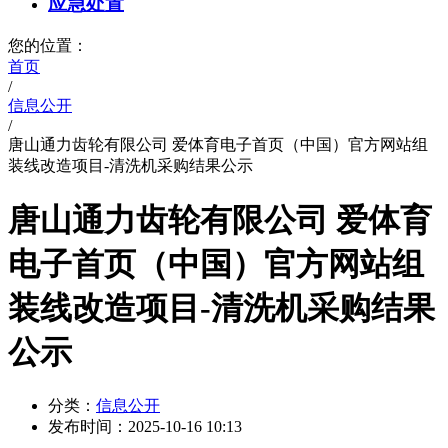
应急处置
您的位置：
首页
/
信息公开
/
唐山通力齿轮有限公司 爱体育电子首页（中国）官方网站组
装线改造项目-清洗机采购结果公示
唐山通力齿轮有限公司 爱体育
电子首页（中国）官方网站组
装线改造项目-清洗机采购结果
公示
分类：
信息公开
发布时间：
2025-10-16 10:13