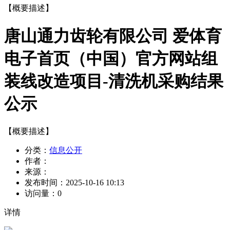
【概要描述】
唐山通力齿轮有限公司 爱体育
电子首页（中国）官方网站组
装线改造项目-清洗机采购结果
公示
【概要描述】
分类：
信息公开
作者：
来源：
发布时间：
2025-10-16 10:13
访问量：
0
详情